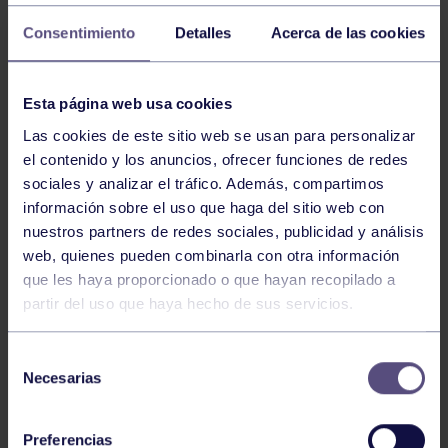
Consentimiento
Detalles
Acerca de las cookies
Esta página web usa cookies
Las cookies de este sitio web se usan para personalizar
el contenido y los anuncios, ofrecer funciones de redes
sociales y analizar el tráfico. Además, compartimos
información sobre el uso que haga del sitio web con
nuestros partners de redes sociales, publicidad y análisis
web, quienes pueden combinarla con otra información
que les haya proporcionado o que hayan recopilado a
partir del uso que haya hecho de sus servicios.
El próximo fin de semana se celebra en la ciudad
castellano-manchega de Guadalajara el Campeonato
Selección
de España de Clubes de Gimnasia Artística Masculina y
Necesarias
de
la Copa de España en los que habrá una nutrida
consentimiento
representación grupista.
Preferencias