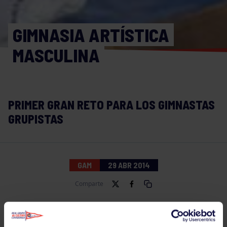
GIMNASIA ARTÍSTICA
MASCULINA
PRIMER GRAN RETO PARA LOS GIMNASTAS
GRUPISTAS
GAM
29 ABR 2014
Comparte