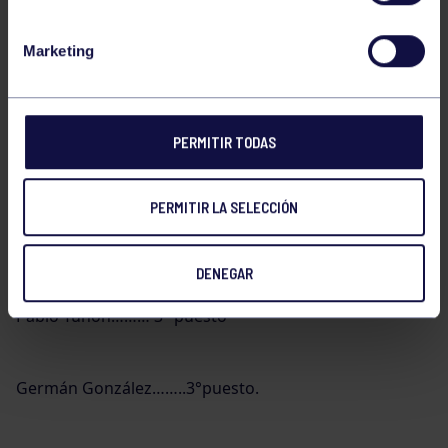
Tomás Álvarez….. 3° puesto
Marketing
Juan Ruiz…………. 3° puesto
PERMITIR TODAS
Gabriela Ares……. 3° puesto
PERMITIR LA SELECCIÓN
Cadetes:
DENEGAR
Pablo Tuñon……… 3° puesto
Germán González……..3°puesto.