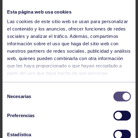
Esta página web usa cookies
Las cookies de este sitio web se usan para personalizar
​Este pasado domingo, se celebró el I ranking Infantil y
el contenido y los anuncios, ofrecer funciones de redes
Cadete 2019. Ranking dentro de los Juegos Escolares y
sociales y analizar el tráfico. Además, compartimos
puntuable para el Campeonato de España.
información sobre el uso que haga del sitio web con
nuestros partners de redes sociales, publicidad y análisis
web, quienes pueden combinarla con otra información
Con una participación de casi 300 judokas venidos de
que les haya proporcionado o que hayan recopilado a
toda la región, el equipo grupista ha cosechado las
partir del uso que haya hecho de sus servicios.
siguientes medallas.
Selección
Necesarias
de
consentimiento
Preferencias
Infantiles:
Estadística