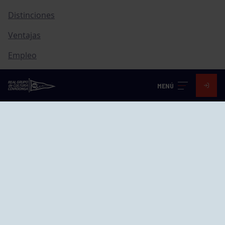
Distinciones
Ventajas
Empleo
Junta directiva
MENÚ
Publicaciones
Canal de Denuncias
Compras
Transparencia
FAQ Control Accesos
ACCESO EMPLEADOS