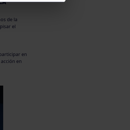
LA
os de la
pisar el
articipar en
 acción en