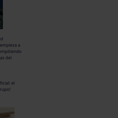
ud
 empieza a
compitiendo
as del
cial: el
Grupo!