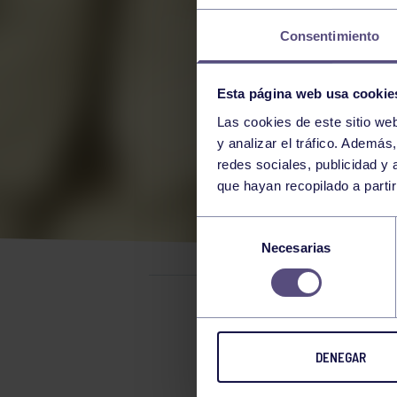
Consentimiento
Esta página web usa cookie
Las cookies de este sitio we
y analizar el tráfico. Ademá
redes sociales, publicidad y
que hayan recopilado a parti
TOR
Selección
Necesarias
de
consentimiento
Judo
16
DENEGAR
LOS JUDO