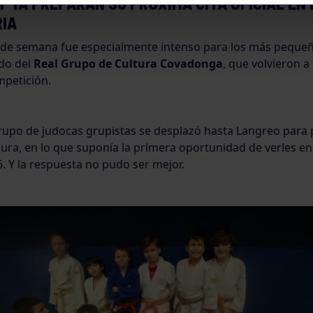
 YA PREPARAN SU PRÓXIMA CITA OFICIAL EN 
IA
n de semana fue especialmente intenso para los más pequeñ
udo del
Real Grupo de Cultura Covadonga
, que volvieron a 
mpetición.
rupo de judocas grupistas se desplazó hasta Langreo para p
ura, en lo que suponía la primera oportunidad de verles en
. Y la respuesta no pudo ser mejor.