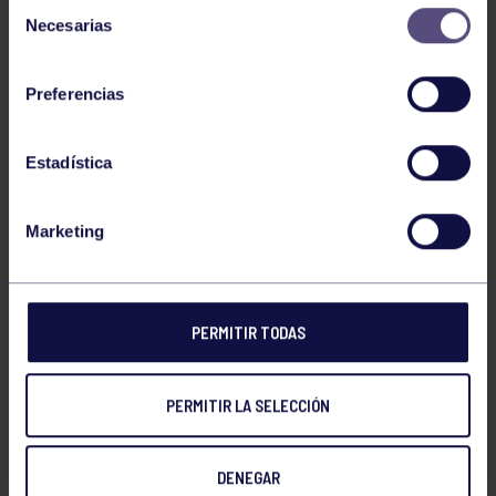
Selección
Necesarias
de
consentimiento
Preferencias
Estadística
Marketing
La
representación grupista
estará compuesta por los
PERMITIR TODAS
siguientes deportistas:
PERMITIR LA SELECCIÓN
Rodrigo Flórez
– Categoría Sub15, 68 kg
Juan Ordieres
– Categoría Senior, 74 kg
DENEGAR