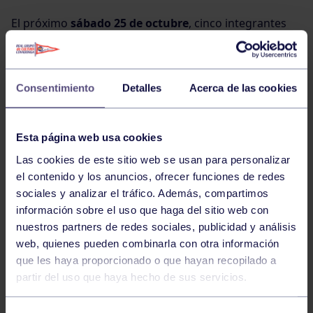
El próximo
sábado 25 de octubre
, cinco integrantes
de la
Sección de Lucha Olímpica
del Real Grupo de
Cultura Covadonga participarán en el prestigioso
Torneo Villa de Madrid
, formando parte de la
Consentimiento
Detalles
Acerca de las cookies
Selección Asturiana
.
Esta página web usa cookies
Esta competición, considerada como el
primer torneo
nacional de relevancia
en la temporada 2025-2026,
Las cookies de este sitio web se usan para personalizar
reunirá en la capital a más de
400 luchadores
el contenido y los anuncios, ofrecer funciones de redes
procedentes de toda España
, consolidándose como
sociales y analizar el tráfico. Además, compartimos
una de las citas imprescindibles del calendario
información sobre el uso que haga del sitio web con
nacional.
nuestros partners de redes sociales, publicidad y análisis
web, quienes pueden combinarla con otra información
que les haya proporcionado o que hayan recopilado a
partir del uso que haya hecho de sus servicios.