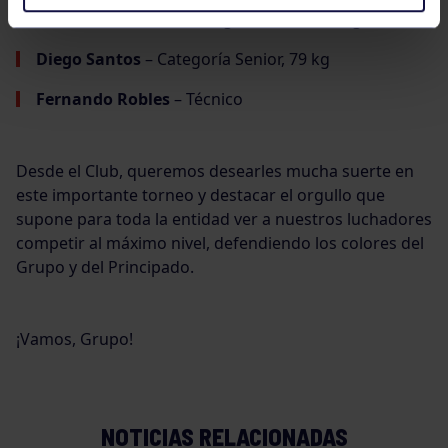
Álvaro de la Rosa
– Categoría Senior, 79 kg
Diego Santos
– Categoría Senior, 79 kg
Fernando Robles
– Técnico
Desde el Club, queremos desearles mucha suerte en
este importante torneo y destacar el orgullo que
supone para toda la entidad ver a nuestros luchadores
competir al máximo nivel, defendiendo los colores del
Grupo y del Principado.
¡Vamos, Grupo!
NOTICIAS RELACIONADAS