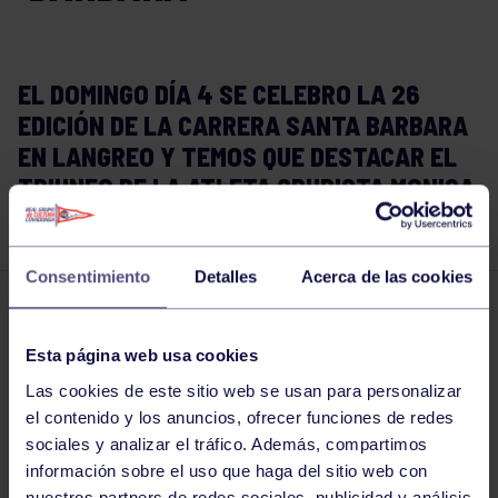
EL DOMINGO DÍA 4 SE CELEBRO LA 26
EDICIÓN DE LA CARRERA SANTA BARBARA
EN LANGREO Y TEMOS QUE DESTACAR EL
TRIUNFO DE LA ATLETA GRUPISTA MONICA
ARIAS.
Consentimiento
Detalles
Acerca de las cookies
Atletismo
04 DIC 2016
Esta página web usa cookies
Comparte
Las cookies de este sitio web se usan para personalizar
el contenido y los anuncios, ofrecer funciones de redes
sociales y analizar el tráfico. Además, compartimos
información sobre el uso que haga del sitio web con
nuestros partners de redes sociales, publicidad y análisis