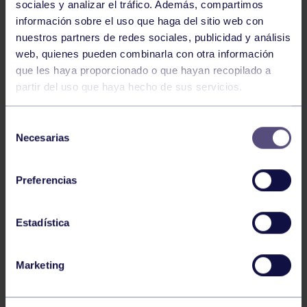
sociales y analizar el tráfico. Además, compartimos
información sobre el uso que haga del sitio web con
Tenis
21 Mar 2023
nuestros partners de redes sociales, publicidad y análisis
web, quienes pueden combinarla con otra información
CIRCUITO U10 BY WILSON 2023
que les haya proporcionado o que hayan recopilado a
partir del uso que haya hecho de sus servicios.
Selección
Necesarias
de
consentimiento
Preferencias
Ajedrez
21 Mar 2023
Estadística
RESULTADOS DISPARES PARA
NUESTROS JUGADORES
Marketing
239
240
241
242
243