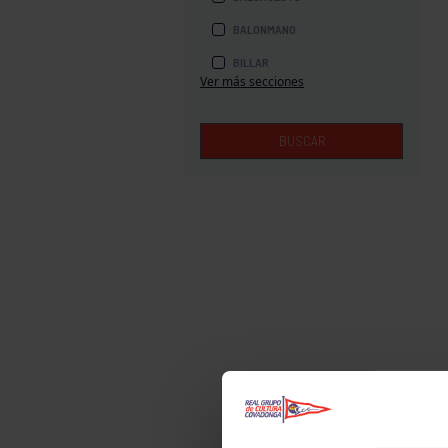
BALONMANO
BILLAR
Ver más secciones
BOLOS
BOXEO
BUSCAR
COROS Y DANZAS
DIVERSIDAD FUNCIONAL
ESQUÍ
GAF
GAM
HALTEROFILIA
HOCKEY
JUDO
KÁRATE