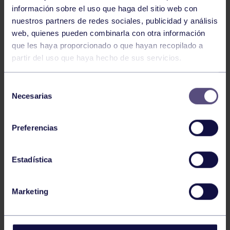
información sobre el uso que haga del sitio web con
El grupo informa
19 Jun 2025
nuestros partners de redes sociales, publicidad y análisis
CENA DE GALA GIJONÉS DEL AÑO
web, quienes pueden combinarla con otra información
que les haya proporcionado o que hayan recopilado a
partir del uso que haya hecho de sus servicios.
Selección
Necesarias
de
consentimiento
Preferencias
Atletismo
19 Jun 2025
MANUEL BEA AL EUROPEO ABSOLUTO
Estadística
CON ESPAÑA
Marketing
77
78
79
80
81