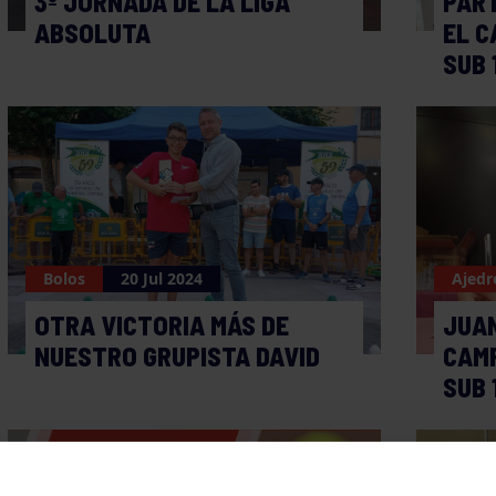
3º JORNADA DE LA LIGA
PART
ABSOLUTA
EL C
SUB 
Bolos
20 Jul 2024
Ajedr
OTRA VICTORIA MÁS DE
JUAN
NUESTRO GRUPISTA DAVID
CAM
SUB 