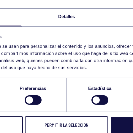
Detalles
Tenis
16 Jul 2024
Volei
s
CIRCUITO TDC SERIES BY BIDI
NUE
b se usan para personalizar el contenido y los anuncios, ofrecer
BADU 2024
CON
s, compartimos información sobre el uso que haga del sitio web 
SELE
 análisis web, quienes pueden combinarla con otra información q
r del uso que haya hecho de sus servicios.
Preferencias
Estadística
Ajedrez
16 Jul 2024
Volei
PERMITIR LA SELECCIÓN
BUEN PAPEL GRUPISTA EN EL
NUES