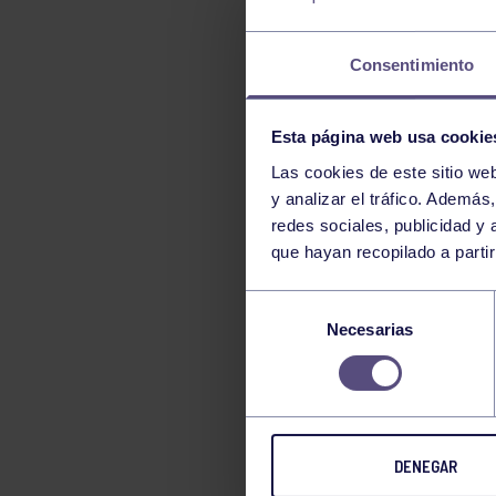
LUCHA
MONTAÑA
Consentimiento
NATACIÓN
ORFEÓN
Esta página web usa cookie
PÁDEL
Las cookies de este sitio we
PELOTA
y analizar el tráfico. Ademá
redes sociales, publicidad y
PIRAGÜISMO
que hayan recopilado a parti
RUGBY
Selección
SURF
Necesarias
de
TENIS
consentimiento
TIRO CON ARCO
VELA
VOLEIBOL
DENEGAR