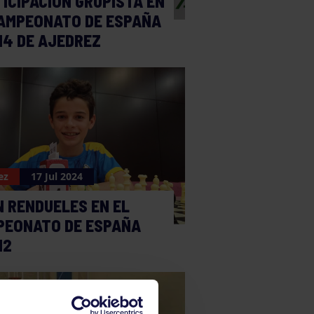
ICIPACIÓN GRUPISTA EN
AMPEONATO DE ESPAÑA
14 DE AJEDREZ
ez
17 Jul 2024
 RENDUELES EN EL
PEONATO DE ESPAÑA
12