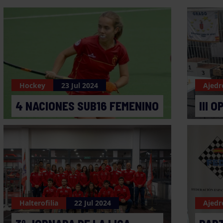
Hockey
23 Jul 2024
Ajedr
4 NACIONES SUB16 FEMENINO
III 
Halterofilia
22 Jul 2024
Ajedr