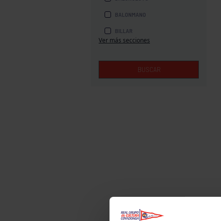
BALONMANO
BILLAR
Ver más secciones
BOLOS
BOXEO
BUSCAR
COROS Y DANZAS
DIVERSIDAD FUNCIONAL
ESQUÍ
GAF
GAM
HALTEROFILIA
HOCKEY
JUDO
KÁRATE