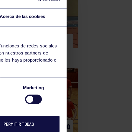
Acerca de las cookies
bol
16 Jul 2024
STRO JUGADOR,
 funciones de redes sociales
VOCADO POR LA
con nuestros partners de
CCIÓN
ue les haya proporcionado o
Marketing
bol
16 Jul 2024
PERMITIR TODAS
TRO EQUIPO MASCULINO