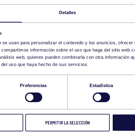
Detalles
Balonmano
18 Abr 2021
Mont
s
BUEN DERBI Y TRABAJADA
GRAN
b se usan para personalizar el contenido y los anuncios, ofrecer
VICTORIA
TAR
s, compartimos información sobre el uso que haga del sitio web 
 análisis web, quienes pueden combinarla con otra información q
r del uso que haya hecho de sus servicios.
Preferencias
Estadística
Piragüismo
18 Abr 2021
Otras
EXCELENTES RESULTADOS
PRES
PERMITIR LA SELECCIÓN
DE NUESTROS PALISTAS
LOS 