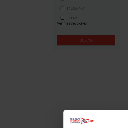
BALONMANO
BILLAR
Ver más secciones
BOLOS
BOXEO
BUSCAR
COROS Y DANZAS
DIVERSIDAD FUNCIONAL
ESQUÍ
GAF
GAM
HALTEROFILIA
HOCKEY
JUDO
KÁRATE