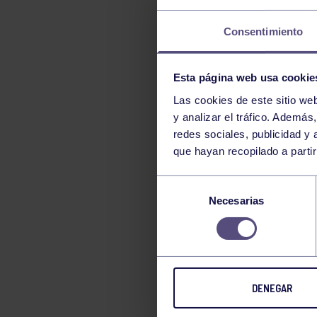
LUCHA
Consentimiento
MONTAÑA
NATACIÓN
Esta página web usa cookie
ORFEÓN
Las cookies de este sitio we
PÁDEL
y analizar el tráfico. Ademá
PELOTA
redes sociales, publicidad y
PIRAGÜISMO
que hayan recopilado a parti
RUGBY
Selección
SURF
Necesarias
de
consentimiento
TENIS
TIRO CON ARCO
VELA
DENEGAR
VOLEIBOL