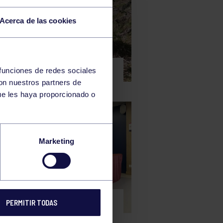
Acerca de las cookies
aña
18 Abr 2021
 EXCURSIÓN EN
 funciones de redes sociales
AMUNDI
con nuestros partners de
ue les haya proporcionado o
Marketing
 noticias
16 Abr 2021
ENTACIÓN OFICIAL DE
PERMITIR TODAS
MINICAMPUS VERANO