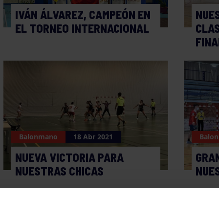
IVÁN ÁLVAREZ, CAMPEÓN EN
NUES
EL TORNEO INTERNACIONAL
CLAS
FINA
Balonmano
18 Abr 2021
Balo
NUEVA VICTORIA PARA
GRAN
NUESTRAS CHICAS
NUE