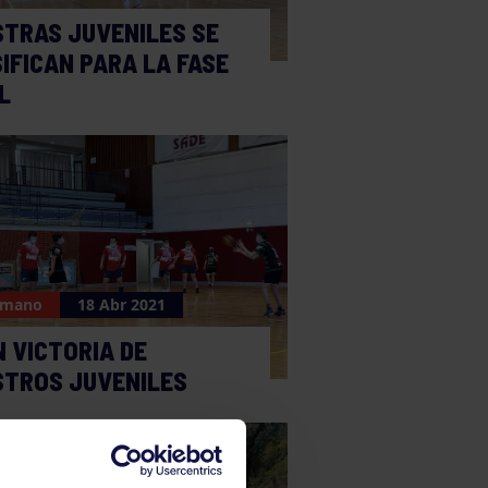
TRAS JUVENILES SE
IFICAN PARA LA FASE
L
nmano
18 Abr 2021
 VICTORIA DE
STROS JUVENILES