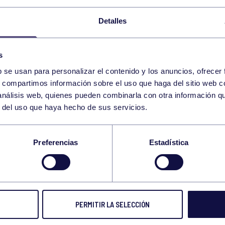
Detalles
Atletismo
13 May 2024
Rugb
s
RESULTADOS DEL FIN DE
ARA
b se usan para personalizar el contenido y los anuncios, ofrecer
SEMANA
s, compartimos información sobre el uso que haga del sitio web 
 análisis web, quienes pueden combinarla con otra información q
r del uso que haya hecho de sus servicios.
Preferencias
Estadística
Tenis
13 May 2024
Kárat
GREEN TENIS 2024
EXAM
PERMITIR LA SELECCIÓN
FEDE