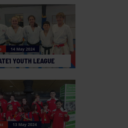
e
14 May 2024
TE1 YOUTH LEAGUE
ez
13 May 2024