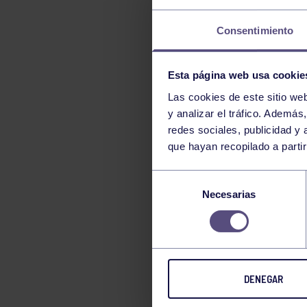
LUCHA
Consentimiento
MONTAÑA
NATACIÓN
Esta página web usa cookie
ORFEÓN
Las cookies de este sitio we
PÁDEL
y analizar el tráfico. Ademá
PELOTA
redes sociales, publicidad y
PIRAGÜISMO
que hayan recopilado a parti
RUGBY
Selección
SURF
Necesarias
de
consentimiento
TENIS
TIRO CON ARCO
VELA
DENEGAR
VOLEIBOL