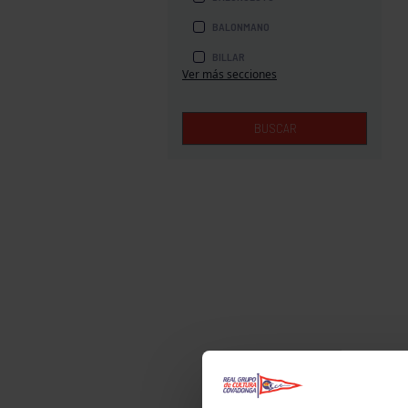
BALONMANO
BILLAR
Ver más secciones
BOLOS
BOXEO
BUSCAR
COROS Y DANZAS
DIVERSIDAD FUNCIONAL
ESQUÍ
GAF
GAM
HALTEROFILIA
HOCKEY
JUDO
KÁRATE