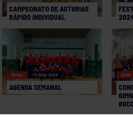
CAMPEONATO DE ASTURIAS
FEST
RÁPIDO INDIVIDUAL
202
Bolos
13 May 2024
GAM
AGENDA SEMANAL
CON
GIMN
RGC