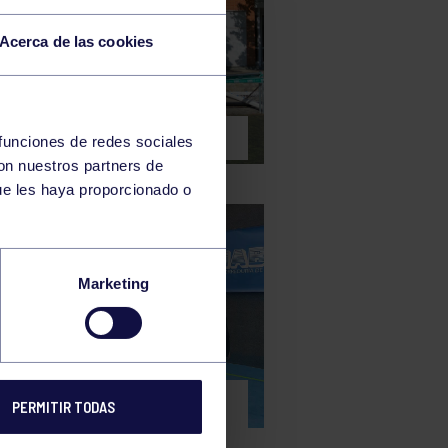
Acerca de las cookies
y
13 May 2024
BA CUP
 funciones de redes sociales
con nuestros partners de
ue les haya proporcionado o
Marketing
e
13 May 2024
EN DE GRADOS DE LA
PERMITIR TODAS
RACIÓN ASTURIANA