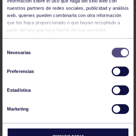
información sobre el uso que haga del sitio web con
JUAN BUGALLO, A SEMIFINALES DEL
nuestros partners de redes sociales, publicidad y análisis
web, quienes pueden combinarla con otra información
REGIONAL INFANTIL
que les haya proporcionado o que hayan recopilado a
partir del uso que haya hecho de sus servicios.
Selección
Necesarias
de
consentimiento
Preferencias
Bolos
22 Sep 2025
Estadística
VI TORNEO RGCC
Marketing
60
61
62
63
64
FILTRAR